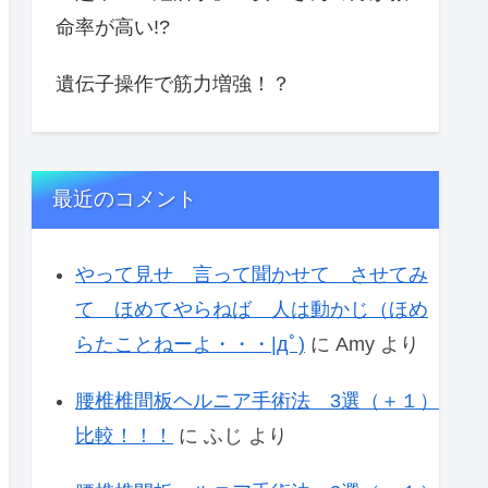
命率が高い!?
遺伝子操作で筋力増強！？
最近のコメント
やって見せ 言って聞かせて させてみ
て ほめてやらねば 人は動かじ（ほめ
らたことねーよ・・・|дﾟ)
に
Amy
より
腰椎椎間板ヘルニア手術法 3選（＋１）
比較！！！
に
ふじ
より