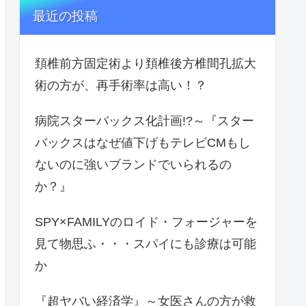
最近の投稿
頚椎前方固定術より頚椎後方椎間孔拡大
術の方が、再手術率は高い！？
病院スターバックス化計画!?～『スター
バックスはなぜ値下げもテレビCMもし
ないのに強いブランドでいられるの
か？』
SPY×FAMILYのロイド・フォージャーを
見て物思ふ・・・スパイにも診療は可能
か
『超ヤバい経済学』～女医さんの方が救