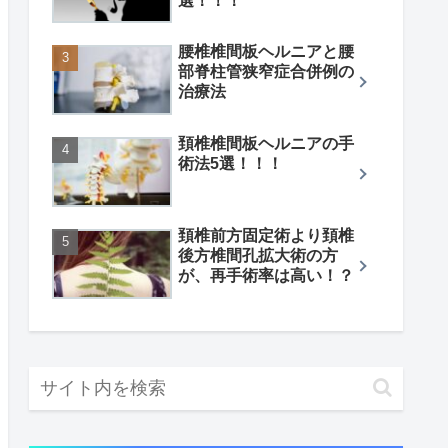
選！！！
腰椎椎間板ヘルニアと腰
部脊柱管狭窄症合併例の
治療法
頚椎椎間板ヘルニアの手
術法5選！！！
頚椎前方固定術より頚椎
後方椎間孔拡大術の方
が、再手術率は高い！？