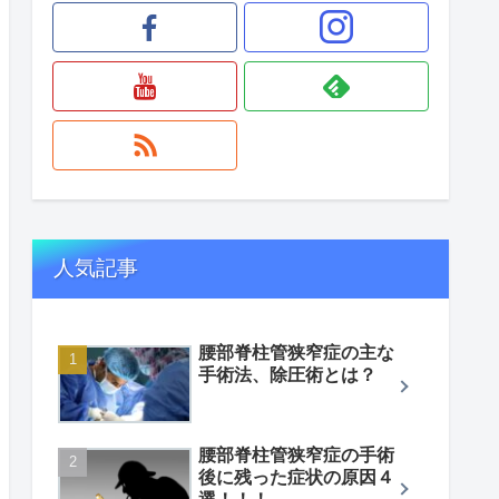
人気記事
腰部脊柱管狭窄症の主な
手術法、除圧術とは？
腰部脊柱管狭窄症の手術
後に残った症状の原因４