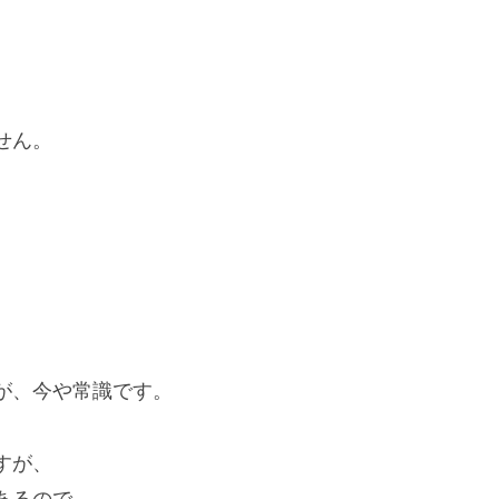
せん。
、
、
が、今や常識です。
すが、
あるので、