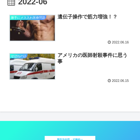
2022-06
遺伝子操作で筋力増強！？
勝手にメス入れ医療問題
2022.06.16
アメリカの医師射殺事件に思う
せぼねの話
事
2022.06.15