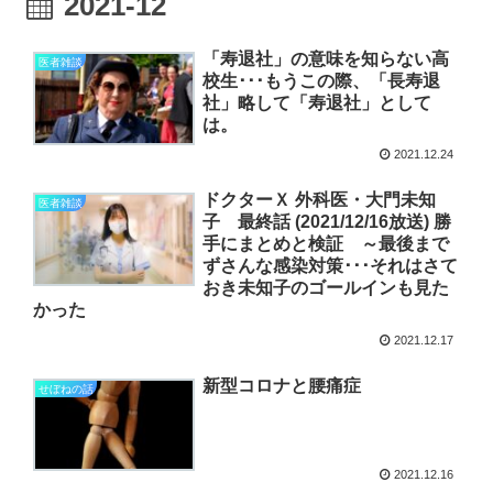
2021-12
「寿退社」の意味を知らない高
医者雑談
校生･･･もうこの際、「長寿退
社」略して「寿退社」として
は。
2021.12.24
ドクターＸ 外科医・大門未知
医者雑談
子 最終話 (2021/12/16放送) 勝
手にまとめと検証 ～最後まで
ずさんな感染対策･･･それはさて
おき未知子のゴールインも見た
かった
2021.12.17
新型コロナと腰痛症
せぼねの話
2021.12.16