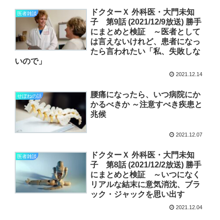
ドクターＸ 外科医・大門未知
医者雑談
子 第9話 (2021/12/9放送) 勝手
にまとめと検証 ～医者として
は言えないけれど、患者になっ
たら言われたい「私、失敗しな
いので」
2021.12.14
腰痛になったら、いつ病院にか
せぼねの話
かるべきか ～注意すべき疾患と
兆候
2021.12.07
ドクターＸ 外科医・大門未知
医者雑談
子 第8話 (2021/12/2放送) 勝手
にまとめと検証 ～いつになく
リアルな結末に意気消沈、ブラ
ック・ジャックを思い出す
2021.12.04