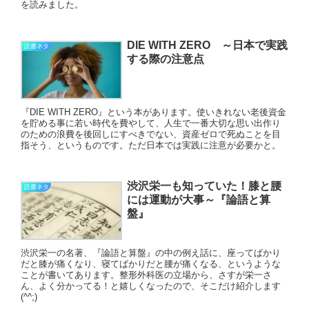
を読みました。
DIE WITH ZERO ～日本で実践
読書ネタ
する際の注意点
『DIE WITH ZERO』という本があります。使いきれない老後資金
を貯める事に若い時代を費やして、人生で一番大切な思い出作り
のための浪費を後回しにすべきでない、資産ゼロで死ぬことを目
指そう、というものです。ただ日本では実践に注意が必要かと。
渋沢栄一も知っていた！膝と腰
読書ネタ
には運動が大事～『論語と算
盤』
渋沢栄一の名著、『論語と算盤』の中の例え話に、座ってばかり
だと膝が痛くなり、寝てばかりだと腰が痛くなる、というような
ことが書いてあります。整形外科医の立場から、さすが栄一さ
ん、よく分かってる！と嬉しくなったので、そこだけ紹介します
(^^;)