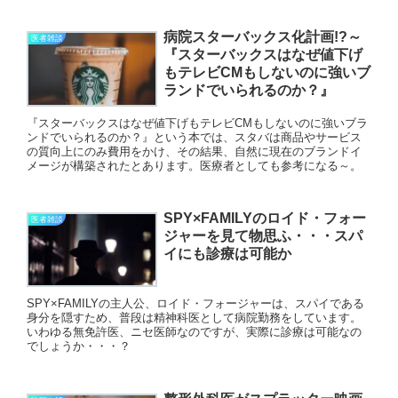
病院スターバックス化計画!?～
医者雑談
『スターバックスはなぜ値下げ
もテレビCMもしないのに強いブ
ランドでいられるのか？』
『スターバックスはなぜ値下げもテレビCMもしないのに強いブラ
ンドでいられるのか？』という本では、スタバは商品やサービス
の質向上にのみ費用をかけ、その結果、自然に現在のブランドイ
メージが構築されたとあります。医療者としても参考になる～。
SPY×FAMILYのロイド・フォー
医者雑談
ジャーを見て物思ふ・・・スパ
イにも診療は可能か
SPY×FAMILYの主人公、ロイド・フォージャーは、スパイである
身分を隠すため、普段は精神科医として病院勤務をしています。
いわゆる無免許医、ニセ医師なのですが、実際に診療は可能なの
でしょうか・・・？