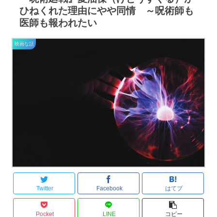
ひねくれた理由にやや同情 ～呪術師も
医師も報われたい
映画な話
Twitter
Facebook
はてブ
Pocket
LINE
コピー