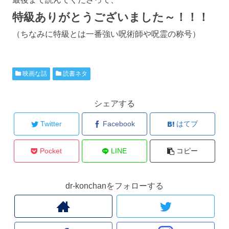
特級
ありがとうございました～！！！
（ちなみに特級とは一番強い呪術師や呪霊の称号）
映画な話
読書ネタ
シェアする
Twitter
Facebook
はてブ
Pocket
LINE
コピー
dr-konchanをフォローする