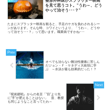
整形外科医がスプラッター映画
映画な話
を見て思うコト。”うわ～、どう
やって治そう･･･？”
たまにスプラッター映画を観ると、手足のケガを負わされるシー
ンがあります。そんな時、コワイというより、「うわ～、どうや
って治そう･･･？」って思います。職業病ですかね･･･
オペでも治らない難治性腰痛に苦しん
だジョン・Ｆ・ケネディ大統領に学
ぶ ～水泳が最も効果的だった！？
『呪術廻戦』からの名言「”目”より先
に”手”が肥えることはない」 昔、教授
も同じようなこと言ってたわ～