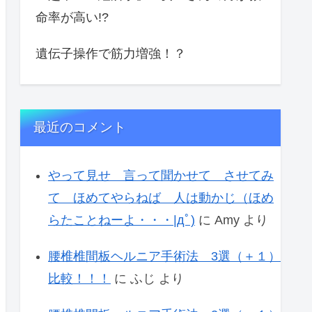
命率が高い!?
遺伝子操作で筋力増強！？
最近のコメント
やって見せ 言って聞かせて させてみ
て ほめてやらねば 人は動かじ（ほめ
らたことねーよ・・・|дﾟ)
に
Amy
より
腰椎椎間板ヘルニア手術法 3選（＋１）
比較！！！
に
ふじ
より