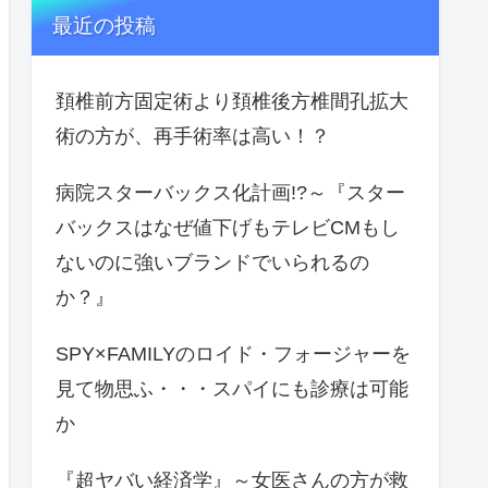
最近の投稿
頚椎前方固定術より頚椎後方椎間孔拡大
術の方が、再手術率は高い！？
病院スターバックス化計画!?～『スター
バックスはなぜ値下げもテレビCMもし
ないのに強いブランドでいられるの
か？』
SPY×FAMILYのロイド・フォージャーを
見て物思ふ・・・スパイにも診療は可能
か
『超ヤバい経済学』～女医さんの方が救