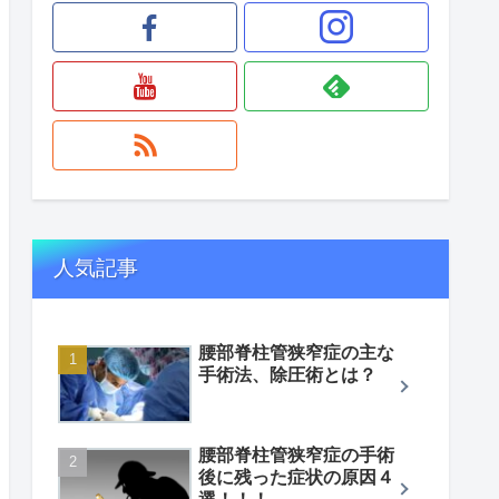
人気記事
腰部脊柱管狭窄症の主な
手術法、除圧術とは？
腰部脊柱管狭窄症の手術
後に残った症状の原因４