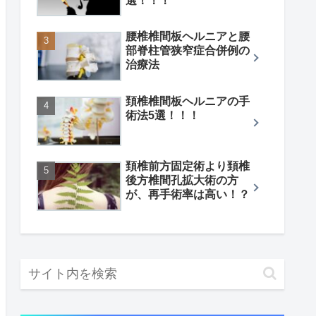
選！！！
腰椎椎間板ヘルニアと腰
部脊柱管狭窄症合併例の
治療法
頚椎椎間板ヘルニアの手
術法5選！！！
頚椎前方固定術より頚椎
後方椎間孔拡大術の方
が、再手術率は高い！？