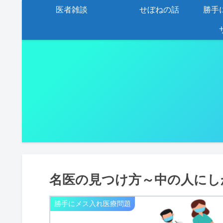
医者雑談
せぼねの話
勝手
名医の見つけ方～中の人にし
勝手にメス入れ医療問題