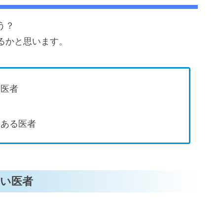
う？
るかと思います。
い医者
のある医者
い医者