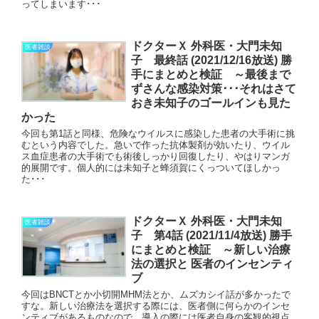
ってしまいます･･･
ドクターＸ 外科医・大門未知
医者雑談
子 最終話 (2021/12/16放送) 勝
手にまとめと検証 ～最後まで
ずさんな感染対策･･･それはさて
おき未知子のゴールインも見た
かった
今回も第1話と同様、危険なウイルスに感染した患者の大手術に挑
むという内容でした。急いで作った抗体製剤が効いたり、ウイル
ス血症患者の大手術でも術後しっかり回復したり、やはりマンガ
的展開です。個人的には未知子と蜂須賀にくっついてほしかっ
た･･･
ドクターＸ 外科医・大門未知
医者雑談
子 第4話 (2021/11/4放送) 勝手
にまとめと検証 ～新しい治療
法の選択と 医者のインセンティ
ブ
今回はBNCTとか小切開MHM法とか、ムズカシイ話が多かったで
すな。新しい治療法を選択する際には、医者側に何らかのインセ
ンティブがあるものなので、導入の際には医者自身の客観的視点