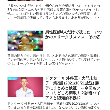
『超ヤバい経済学』の中で紹介された分析結果では、アメリカの
ERでは女医さんの方が男性医師より死亡率が低かったそうです。
他にも、すばらしい医者はランキングの高い大学の医学部に通
い、一流病院で研修しているともあります。ああ耳が痛い・・・
男性医師4人だけで祝った いつ
医者雑談
かのメリークリスマス その③
前回の続きです。若かりし頃、とある地方の港町の病院へ勤務し
ていた時の事。男だらけのクリスマス鍋パの後に待ち受けていた
のは、ホールケーキを前にした苦行だった・・・
ドクターＸ 外科医・大門未知
医者雑談
子 第2話 (2021/10/21放送) 勝
手にまとめと検証 ～今回もツ
ッコミどころ満載！？診断バイ
アスと認知的不協和
ドクターＸ 外科医・大門未知子 第2話 (2021/10/21放送)につい
て、またまた勝手に検証しました。なんかついつい愚痴っぽくな