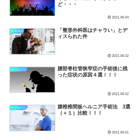
ど・・・
2021.06.04
「整形外科医はチャラい」とデ
医者雑談
ィスられた件
2021.06.02
腰部脊柱管狭窄症の手術後に残
せぼねの話
った症状の原因４選！！！
2021.06.02
腰椎椎間板ヘルニア手術法 3選
せぼねの話
（＋１）比較！！！
2021.06.01