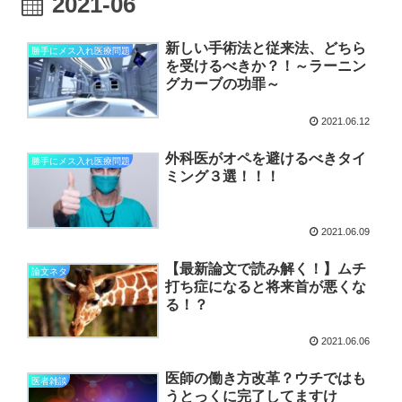
2021-06
新しい手術法と従来法、どちら
勝手にメス入れ医療問題
を受けるべきか？！～ラーニン
グカーブの功罪～
2021.06.12
外科医がオペを避けるべきタイ
勝手にメス入れ医療問題
ミング３選！！！
2021.06.09
【最新論文で読み解く！】ムチ
論文ネタ
打ち症になると将来首が悪くな
る！？
2021.06.06
医師の働き方改革？ウチではも
医者雑談
うとっくに完了してますけ